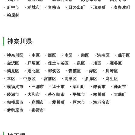
・府中市
・稲城市
・青梅市
・日の出町
・瑞穂町
・奥多摩町
・桧原村
神奈川県
・神奈川区
・中区
・西区
・南区
・栄区
・港南区
・磯子区
・金沢区
・戸塚区
・保土ヶ谷区
・泉区
・旭区
・瀬谷区
・鶴見区
・港北区
・都筑区
・青葉区
・緑区
・川崎区
・幸区
・中原区
・宮前区
・高津区
・多摩区
・麻生区
・横須賀市
・三浦市
・逗子市
・葉山町
・鎌倉市
・藤沢市
・綾瀬市
・大和市
・茅ケ崎市
・平塚市
・寒川町
・大磯町
・相模原市
・座間市
・愛川町
・厚木市
・海老名市
・伊勢原市
・秦野市