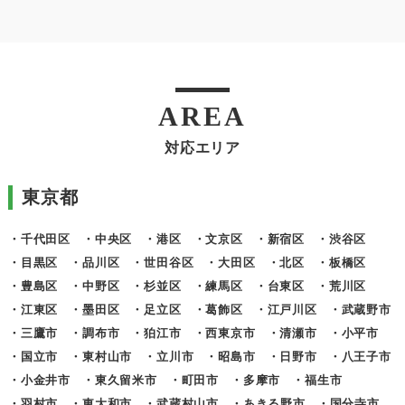
AREA
対応エリア
東京都
・千代田区
・中央区
・港区
・文京区
・新宿区
・渋谷区
・目黒区
・品川区
・世田谷区
・大田区
・北区
・板橋区
・豊島区
・中野区
・杉並区
・練馬区
・台東区
・荒川区
・江東区
・墨田区
・足立区
・葛飾区
・江戸川区
・武蔵野市
・三鷹市
・調布市
・狛江市
・西東京市
・清瀬市
・小平市
・国立市
・東村山市
・立川市
・昭島市
・日野市
・八王子市
・小金井市
・東久留米市
・町田市
・多摩市
・福生市
・羽村市
・東大和市
・武蔵村山市
・あきる野市
・国分寺市