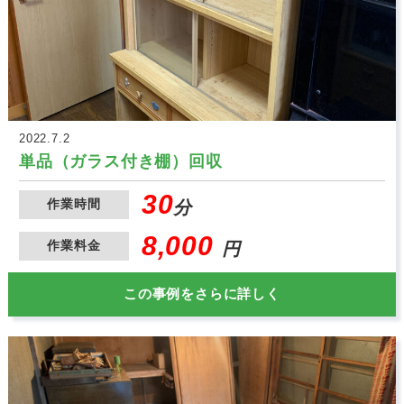
2022.7.2
単品（ガラス付き棚）回収
30
作業時間
分
8,000
作業料金
円
この事例をさらに詳しく