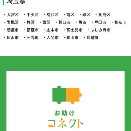
埼玉県
・大宮区
・中央区
・浦和区
・南区
・緑区
・見沼区
・岩槻区
・桜区
・西区
・川口市
・蕨市
・戸田市
・和光市
・朝霞市
・新座市
・志木市
・富士見市
・ふじみ野市
・所沢市
・三芳町
・入間市
・狭山市
・川越市